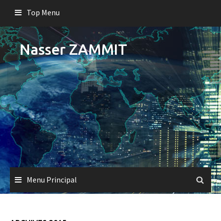
Skip
Top Menu
to
content
Nasser ZAMMIT
Menu Principal