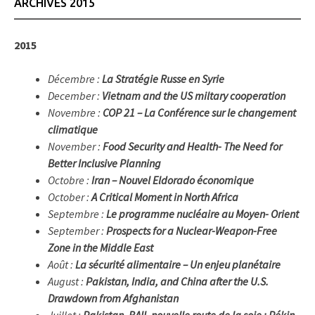
ARCHIVES 2015
2015
Décembre :
La Stratégie Russe en Syrie
December :
Vietnam and the US miltary cooperation
Novembre :
COP 21 – La Conférence sur le changement
climatique
November :
Food Security and Health- The Need for
Better Inclusive Planning
Octobre :
Iran – Nouvel Eldorado économique
October :
A Critical Moment in North Africa
Septembre :
Le programme nucléaire au Moyen- Orient
September :
Prospects for a Nuclear-Weapon-Free
Zone in the Middle East
Août :
La sécurité alimentaire – Un enjeu planétaire
August :
Pakistan, India, and China after the U.S.
Drawdown from Afghanistan
Juillet :
Pakistan, BAII, nouvelle route de la soie : Pékin