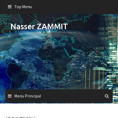
Skip
Top Menu
to
content
Nasser ZAMMIT
Menu Principal