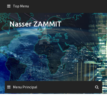
Skip
Top Menu
to
content
Nasser ZAMMIT
Menu Principal