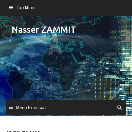
Skip
Top Menu
to
content
Nasser ZAMMIT
Menu Principal