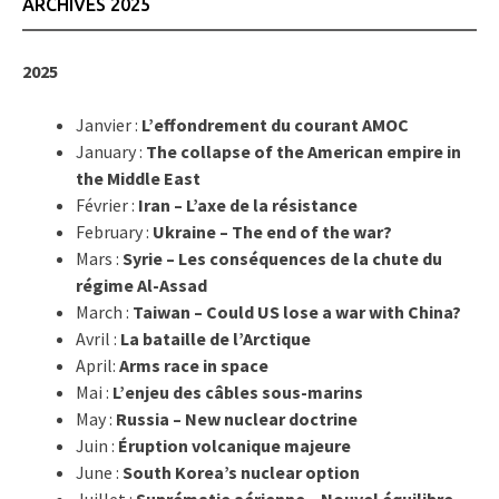
ARCHIVES 2025
2025
Janvier :
L’effondrement du courant AMOC
January :
The collapse of the American empire in
the Middle East
Février :
Iran – L’axe de la résistance
February :
Ukraine – The end of the war?
Mars :
Syrie – Les conséquences de la chute du
régime Al-Assad
March :
Taiwan – Could US lose a war with China?
Avril :
La bataille de l’Arctique
April:
Arms race in space
Mai :
L’enjeu des câbles sous-marins
May :
Russia – New nuclear doctrine
Juin :
Éruption volcanique majeure
June :
South Korea’s nuclear option
Juillet :
Suprématie aérienne – Nouvel équilibre