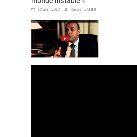
monde instable «
10 avril 2013
Nasser ZAMMIT