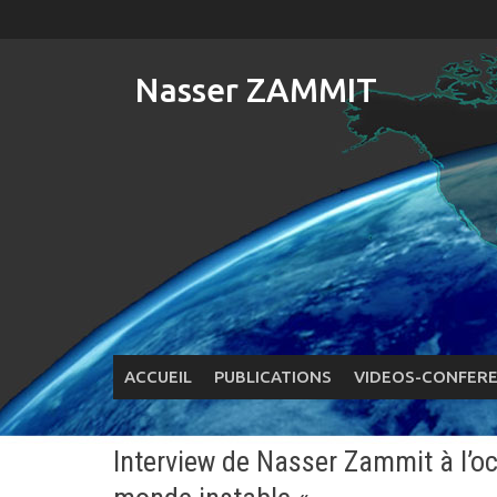
Skip
to
content
Nasser ZAMMIT
ACCUEIL
PUBLICATIONS
VIDEOS-CONFER
Interview de Nasser Zammit à l’occ