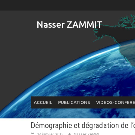
Skip
to
content
Nasser ZAMMIT
ACCUEIL
PUBLICATIONS
VIDEOS-CONFER
Démographie et dégradation de l
24 janvier 2018
Nasser ZAMMIT